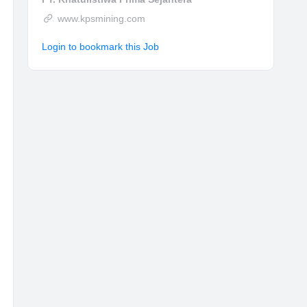
www.kpsmining.com
Login to bookmark this Job