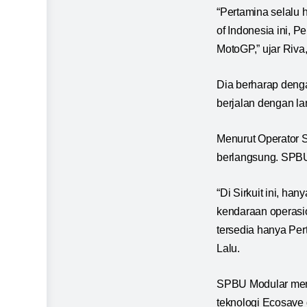
“Pertamina selalu 
of Indonesia ini, 
MotoGP,” ujar Riva
Dia berharap denga
berjalan dengan l
Menurut Operator 
berlangsung. SPBU
“Di Sirkuit ini, h
kendaraan operasio
tersedia hanya Per
Lalu.
SPBU Modular meny
teknologi Ecosave 