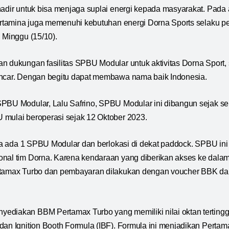
hadir untuk bisa menjaga suplai energi kepada masyarakat. Pada
Pertamina juga memenuhi kebutuhan energi Dorna Sports selaku 
, Minggu (15/10).
n dukungan fasilitas SPBU Modular untuk aktivitas Dorna Sport, s
ancar. Dengan begitu dapat membawa nama baik Indonesia.
SPBU Modular, Lalu Safrino, SPBU Modular ini dibangun sejak 
 mulai beroperasi sejak 12 Oktober 2023.
anya ada 1 SPBU Modular dan berlokasi di dekat paddock. SPBU ini
nal tim Dorna. Karena kendaraan yang diberikan akses ke dalam 
tamax Turbo dan pembayaran dilakukan dengan voucher BBK dari 
ediakan BBM Pertamax Turbo yang memiliki nilai oktan terting
dan Ignition Booth Formula (IBF). Formula ini menjadikan Pertam