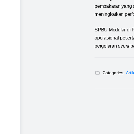
pembakaran yang se
meningkatkan perfo
SPBU Modular di P
operasional pesert
pergelaran
event
ba
Categories:
Arti