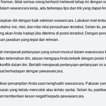
 Namun, tidak semua orang berhasil melewati tahap ini dengan 
lam wawancara kerja, ada beberapa tips dan trik yang dapat And
iapkan diri dengan baik sebelum wawancara. Lakukan riset tent
tahui visi, misi, dan nilai-nilai perusahaan tersebut. Selain itu, p
g akan Anda hadapi jika diterima di posisi tersebut. Dengan p
an jawaban yang tepat dan relevan.
tihlah menjawab pertanyaan yang umum muncul dalam wawancara k
dan kelemahan diri, alasan mengapa Anda tertarik dengan posisi
onflik dalam tim. Berlatih menjawab pertanyaan-pertanyaan ini
i saat berhadapan dengan pewawancara.
atikan penampilan Anda saat menghadiri wawancara. Pakaian yan
kaian yang terlalu mencolok atau terlalu santai. Selain itu, pastik
at memberikan kesan negatif kepada pewawancara.