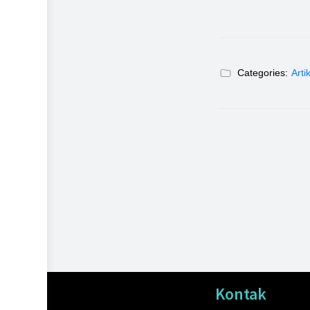
Categories:
Arti
Kontak