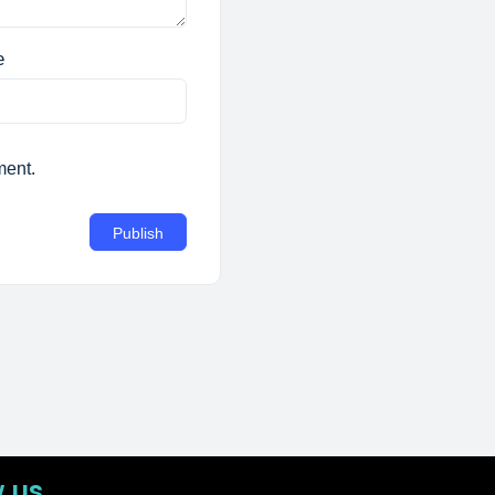
e
ment.
w us