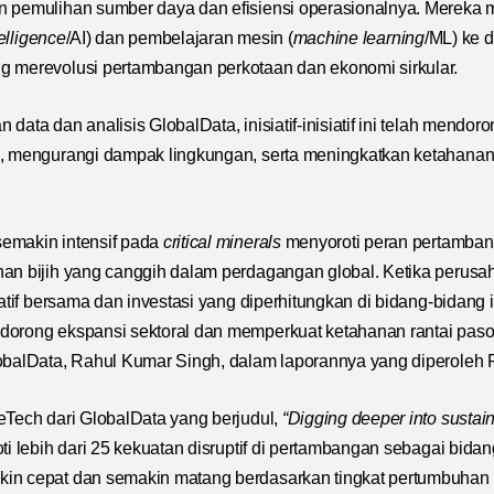
n pemulihan sumber daya dan efisiensi operasionalnya. Mereka 
ntelligence
/AI) dan pembelajaran mesin (
machine learning
/ML) ke d
g merevolusi pertambangan perkotaan dan ekonomi sirkular.
data dan analisis GlobalData, inisiatif-inisiatif ini telah mendo
, mengurangi dampak lingkungan, serta meningkatkan ketahanan 
emakin intensif pada
critical minerals
menyoroti peran pertamban
an bijih yang canggih dalam perdagangan global. Ketika perusa
siatif bersama dan investasi yang diperhitungkan di bidang-bidan
dorong ekspansi sektoral dan memperkuat ketahanan rantai paso
lobalData, Rahul Kumar Singh, dalam laporannya yang diperole
eTech dari GlobalData yang berjudul,
“Digging deeper into sustaina
i lebih dari 25 kekuatan disruptif di pertambangan sebagai bida
in cepat dan semakin matang berdasarkan tingkat pertumbuhan 