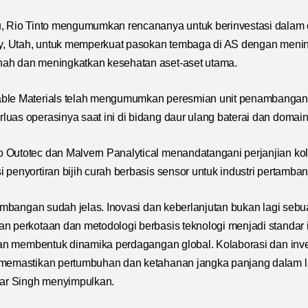
u, Rio Tinto mengumumkan rencananya untuk berinvestasi dalam 
ty, Utah, untuk memperkuat pasokan tembaga di AS dengan menin
ah dan meningkatkan kesehatan aset-aset utama.
ble Materials telah mengumumkan peresmian unit penambangan
uas operasinya saat ini di bidang daur ulang baterai dan doma
 Outotec dan Malvern Panalytical menandatangani perjanjian ko
 penyortiran bijih curah berbasis sensor untuk industri pertamba
rtambangan sudah jelas. Inovasi dan keberlanjutan bukan lagi seb
n perkotaan dan metodologi berbasis teknologi menjadi standar 
n membentuk dinamika perdagangan global. Kolaborasi dan invest
 memastikan pertumbuhan dan ketahanan jangka panjang dalam l
jar Singh menyimpulkan.