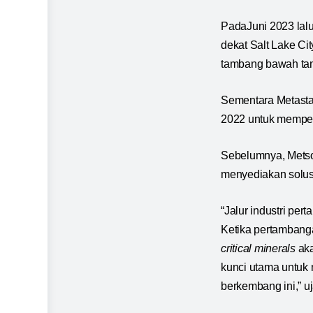
PadaJuni 2023 lal
dekat Salt Lake Ci
tambang bawah tan
Sementara Metasta
2022 untuk memperl
Sebelumnya, Metso
menyediakan solusi
“Jalur industri pe
Ketika pertambanga
critical minerals
aka
kunci utama untuk
berkembang ini,” u