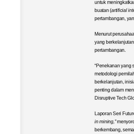
untuk meningkatka
buatan (
artificial i
pertambangan, yan
Menurut perusahaan 
yang berkelanjutan
pertambangan.
“Penekanan yang s
metodologi pemilah
berkelanjutan, ini
penting dalam men
Disruptive Tech G
Laporan Seri Futur
in mining,”
menyorot
berkembang, semak