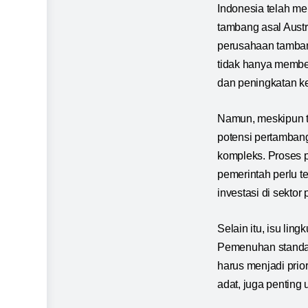
Indonesia telah m
tambang asal Austra
perusahaan tambang
tidak hanya member
dan peningkatan ke
Namun, meskipun te
potensi pertambang
kompleks. Proses p
pemerintah perlu t
investasi di sekto
Selain itu, isu lin
Pemenuhan standar
harus menjadi prio
adat, juga penting