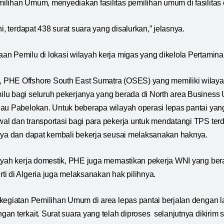
lihan Umum, menyediakan fasilitas pemilihan umum di fasilitas
ni, terdapat 438 surat suara yang disalurkan,” jelasnya.
n Pemilu di lokasi wilayah kerja migas yang dikelola Pertamina
PHE Offshore South East Sumatra (OSES) yang memiliki wilayah 
u bagi seluruh pekerjanya yang berada di North area Business 
au Pabelokan. Untuk beberapa wilayah operasi lepas pantai yang
al dan transportasi bagi para pekerja untuk mendatangi TPS t
nya dan dapat kembali bekerja seusai melaksanakan haknya.
ayah kerja domestik, PHE juga memastikan pekerja WNI yang bera
i di Algeria juga melaksanakan hak pilihnya.
kegiatan Pemilihan Umum di area lepas pantai berjalan dengan l
an terkait. Surat suara yang telah diproses selanjutnya dikirim