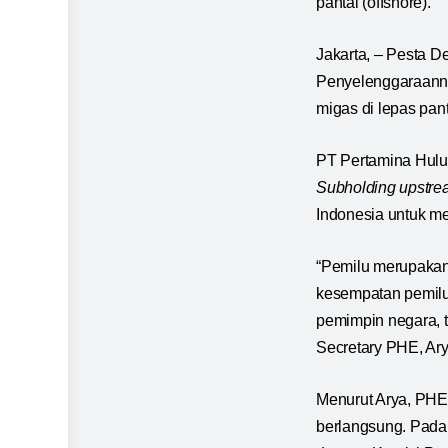
pantai (offshore).
Jakarta, – Pesta 
Penyelenggaraannya
migas di lepas pant
PT Pertamina Hulu
Subholding upstre
Indonesia untuk m
“Pemilu merupakan 
kesempatan pemilu,
pemimpin negara, t
Secretary PHE, Ar
Menurut Arya, PHE 
berlangsung. Pada