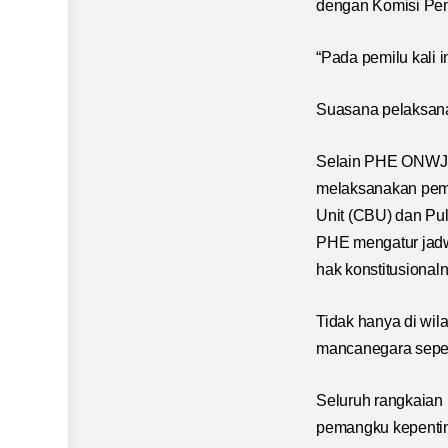
dengan Komisi Pemi
“Pada pemilu kali i
Suasana pelaksanaa
Selain PHE ONWJ, 
melaksanakan pemil
Unit (CBU) dan Pul
PHE mengatur jadw
hak konstitusional
Tidak hanya di wil
mancanegara sepert
Seluruh rangkaian 
pemangku kepenting