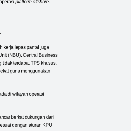
 operasi
platform
offshore
.
.
kerja lepas pantai juga
Unit (NBU), Central Business
 tidak terdapat TPS khusus,
erdekat guna menggunakan
da di wilayah operasi
ancar berkat dukungan dari
 sesuai dengan aturan KPU