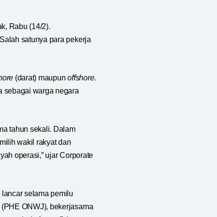
k, Rabu (14/2).
Salah satunya para pekerja
hore
(darat) maupun
offshore
.
ja sebagai warga negara
ma tahun sekali. Dalam
ilih wakil rakyat dan
ah operasi,” ujar Corporate
 lancar selama pemilu
va (PHE ONWJ), bekerjasama