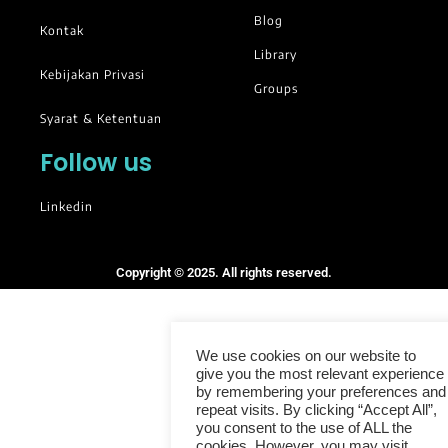
Blog
Kontak
Library
Kebijakan Privasi
Groups
Syarat & Ketentuan
Follow us
Linkedin
Copyright © 2025. All rights reserved.
We use cookies on our website to
give you the most relevant experience
by remembering your preferences and
repeat visits. By clicking “Accept All”,
you consent to the use of ALL the
cookies. However, you may visit