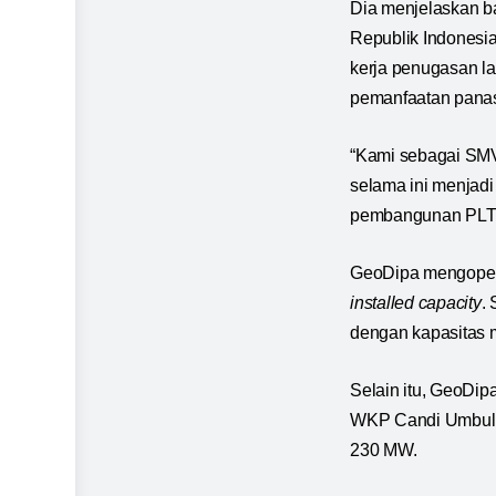
Dia menjelaskan 
Republik Indonesi
kerja penugasan la
pemanfaatan panas
“Kami sebagai SMV
selama ini menjad
pembangunan PLT
GeoDipa mengopera
installed capacity
.
dengan kapasitas 
Selain itu, GeoDi
WKP Candi Umbul 
230 MW.