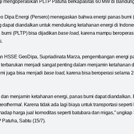
i mengoperasikan PLTP Patuha berkapasitas 60 MW di Bandung
o Dipa Energi (Persero) menegaskan bahwa energi panas bumi 
g dapat diandalkan untuk mendukung ketahanan energi di Indone
s bumi (PLTP) bisa dijadikan
base load
, karena mampu beroperasi
i.
dan HSSE GeoDipa, Supriadinata Marza, pengembangan energi p
i terbarukan menjadi sangat penting dalam menjamin ketahanan
mi juga bisa menjadi
base load
, karena bisa beroperasi selama 2
dan menjamin ketahanan energi, panas bumi dapat diandalkan. B
geothermal
. Karena tidak ada lagi biaya untuk transportasi seperti
hadap harga jual komoditas seperti batubara dan migas,” ungkap
 Patuha, Sabtu (15/7).