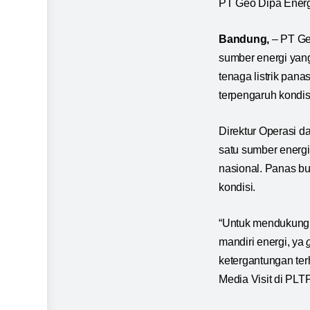
PT Geo Dipa Energ
Bandung,
– PT Ge
sumber energi yan
tenaga listrik pana
terpengaruh kondis
Direktur Operasi 
satu sumber energ
nasional. Panas bu
kondisi.
“Untuk mendukung 
mandiri energi, ya
ketergantungan ter
Media Visit di PLTP