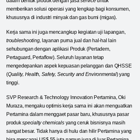
dalam bentuk produk dengan jasa
service
untuk
memberikan solusi operasi yang lengkap bagi konsumen,
khususnya di industri minyak dan gas bumi (migas).
Kerja sama ini juga mencangkup kegiatan uji lapangan,
troubleshooting
, layanan purna jual dan hal-hal lain
sehubungan dengan aplikasi Produk (Pertadem,
Pertaguard, Pertaflow). Seluruh layanan tetap
mengedepankan aspek kepuasan pelanggan dan QHSSE
(
Quality, Health, Safety, Security and Environmental
) yang
tinggi.
SVP Research & Technology Innovation Pertamina, Oki
Muraza, mengaku optimis kerja sama ini akan menguatkan
Pertamina dalam menggaet pasar baru, khususnya pasar
produk
specialty chemicals
yang ceruk bisnisnya masih
sangat besar. Tidak hanya di hulu dan hilir Pertamina yang
bisa mencapai US$ 55 juta namun juga di luar Pertamina