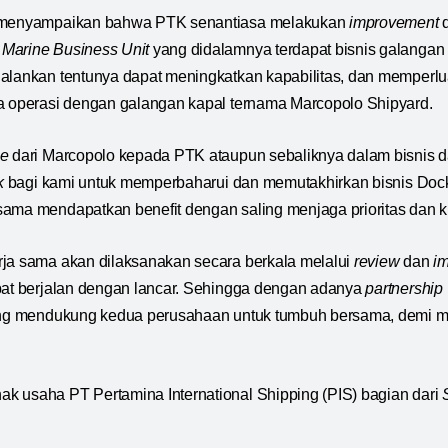
t menyampaikan bahwa PTK senantiasa melakukan
improvement
k
Marine Business Unit
yang didalamnya terdapat bisnis galangan 
alankan tentunya dapat meningkatkan kapabilitas, dan memperlu
a operasi dengan galangan kapal ternama Marcopolo Shipyard.
ge
dari Marcopolo kepada PTK ataupun sebaliknya dalam bisnis 
k
bagi kami untuk memperbaharui dan memutakhirkan bisnis Doc
ama mendapatkan benefit dengan saling menjaga prioritas dan ku
rja sama akan dilaksanakan secara berkala melalui
review
dan
i
pat berjalan dengan lancar. Sehingga dengan adanya
partnership
ling mendukung kedua perusahaan untuk tumbuh bersama, demi m
k usaha PT Pertamina International Shipping (PIS) bagian dari