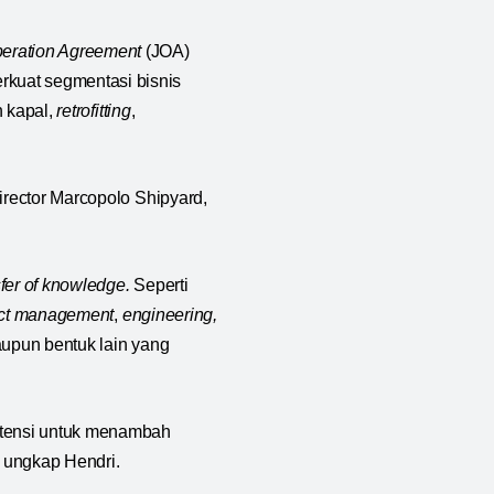
peration Agreement
(JOA)
kuat segmentasi bisnis
n kapal,
retrofitting
,
irector Marcopolo Shipyard,
sfer of knowledge.
Seperti
ect management
,
engineering,
aupun bentuk lain yang
tensi untuk menambah
 ungkap Hendri.