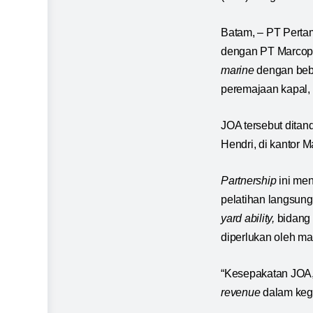
Batam, – PT Perta
dengan PT Marcopo
marine
dengan be
peremajaan kapal,
JOA tersebut ditan
Hendri, di kantor 
Partnership
ini me
pelatihan langsung
yard ability,
bidang 
diperlukan oleh m
“Kesepakatan JOA,
revenue
dalam keg