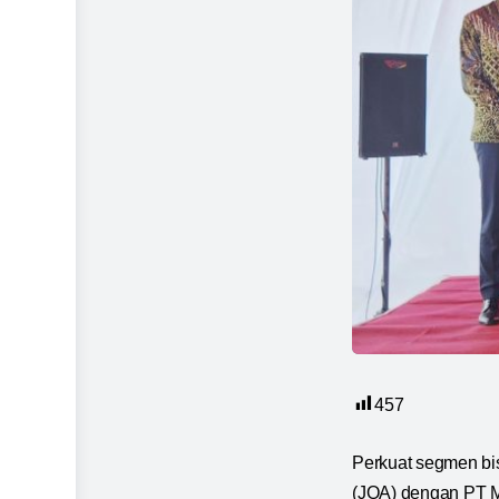
457
Perkuat segmen bi
(JOA) dengan PT M