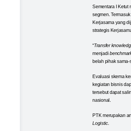
Sementara I Ketu
segmen. Termasu
Kerjasama yang dij
strategis Kerjasam
“
Transfer knowled
menjadi
benchmar
belah pihak sama-s
Evaluasi skema ke
kegiatan bisnis da
tersebut dapat sa
nasional.
PTK merupakan ana
Logistic
.