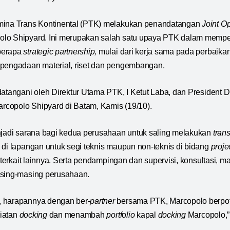
mina Trans Kontinental (PTK) melakukan penandatangan
Joint O
lo Shipyard. Ini merupakan salah satu upaya PTK dalam memper
berapa
strategic partnership
,
mulai dari kerja sama pada perbaika
 pengadaan material, riset dan pengembangan.
datangani oleh Direktur Utama PTK, I Ketut Laba, dan President D
Marcopolo Shipyard di Batam, Kamis (19/10).
njadi sarana bagi kedua perusahaan untuk saling melakukan
tran
 di lapangan untuk segi teknis maupun non-teknis di bidang
proj
terkait lainnya. Serta pendampingan dan supervisi, konsultasi, m
asing-masing perusahaan.
 harapannya dengan ber-
partner
bersama PTK, Marcopolo berpo
iatan
docking
dan menambah
portfolio
kapal
docking
Marcopolo,”