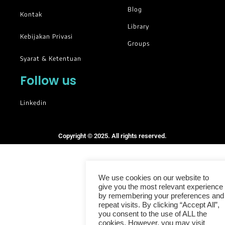
Blog
Kontak
Library
Kebijakan Privasi
Groups
Syarat & Ketentuan
Follow us
Linkedin
Copyright © 2025. All rights reserved.
We use cookies on our website to
give you the most relevant experience
by remembering your preferences and
repeat visits. By clicking “Accept All”,
you consent to the use of ALL the
cookies. However, you may visit