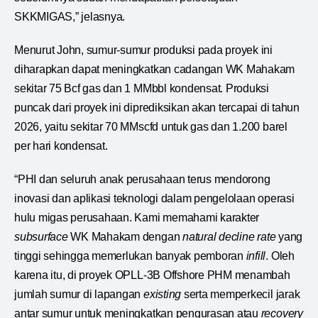
SKKMIGAS,” jelasnya.
Menurut John, sumur-sumur produksi pada proyek ini
diharapkan dapat meningkatkan cadangan WK Mahakam
sekitar 75 Bcf gas dan 1 MMbbl kondensat. Produksi
puncak dari proyek ini diprediksikan akan tercapai di tahun
2026, yaitu sekitar 70 MMscfd untuk gas dan 1.200 barel
per hari kondensat.
“PHI dan seluruh anak perusahaan terus mendorong
inovasi dan aplikasi teknologi dalam pengelolaan operasi
hulu migas perusahaan. Kami memahami karakter
subsurface
WK Mahakam dengan
natural decline rate
yang
tinggi sehingga memerlukan banyak pemboran
infill
. Oleh
karena itu, di proyek OPLL-3B Offshore PHM menambah
jumlah sumur di lapangan
existing
serta memperkecil jarak
antar sumur untuk meningkatkan pengurasan atau
recovery