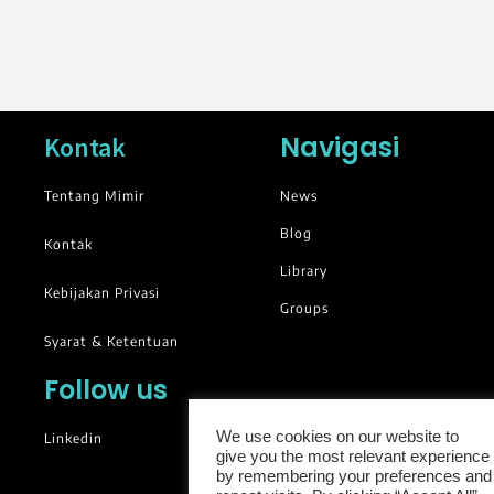
Navigasi
Kontak
Tentang Mimir
News
Blog
Kontak
Library
Kebijakan Privasi
Groups
Syarat & Ketentuan
Follow us
We use cookies on our website to
Linkedin
give you the most relevant experience
by remembering your preferences and