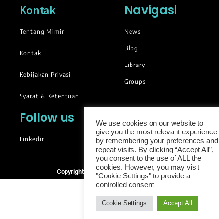
Navigasi
Kontak
Tentang Mimir
News
Blog
Kontak
Library
Kebijakan Privasi
Groups
Syarat & Ketentuan
Follow us
We use cookies on our website to
give you the most relevant experience
Linkedin
by remembering your preferences and
repeat visits. By clicking “Accept All”,
you consent to the use of ALL the
cookies. However, you may visit
Copyright © 2025. All rights reserved.
"Cookie Settings" to provide a
controlled consent
Cookie Settings
Accept All