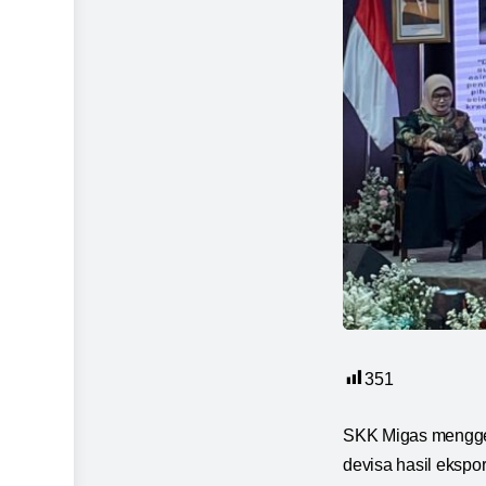
351
SKK Migas menggel
devisa hasil ekspor