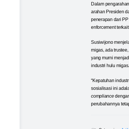
Dalam pengarahann
arahan Presiden da
penerapan dari PP 
enforcement terkai
Susiwijono menjel
migas, ada trustee
yang murni menjadi
industri hulu migas
“Kepatuhan industr
sosialisasi ini ad
compliance
dengan
perubahannya tetap