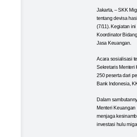
Jakarta, – SKK Mig
tentang devisa has
(7/11). Kegiatan i
Koordinator Bidan
Jasa Keuangan.
Acara sosialisasi
Sekretaris Menteri
250 peserta dari 
Bank Indonesia, KK
Dalam sambutannya
Menteri Keuangan 
menjaga kesinambu
investasi hulu mig