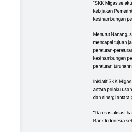
“SKK Migas selaku 
kebijakan Pemerin
kesinambungan pe
Menurut Nanang, si
mencapai tujuan j
peraturan-peratura
kesinambungan pem
peraturan turunann
Inisiatif SKK Migas
antara pelaku usa
dan sinergi antara
“Dari sosialisasi h
Bank Indonesia seh