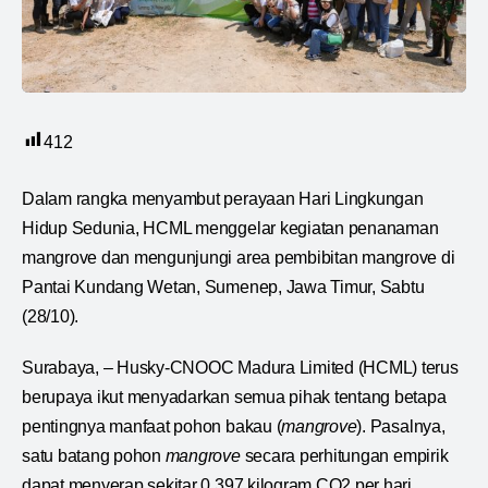
412
Dalam rangka menyambut perayaan Hari Lingkungan
Hidup Sedunia, HCML menggelar kegiatan penanaman
mangrove dan mengunjungi area pembibitan mangrove di
Pantai Kundang Wetan, Sumenep, Jawa Timur, Sabtu
(28/10).
Surabaya, – Husky-CNOOC Madura Limited (HCML) terus
berupaya ikut menyadarkan semua pihak tentang betapa
pentingnya manfaat pohon bakau (
mangrove
). Pasalnya,
satu batang pohon
mangrove
secara perhitungan empirik
dapat menyerap sekitar 0,397 kilogram CO2 per hari.