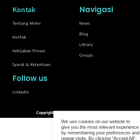
Navigasi
Kontak
Tentang Mimir
News
Blog
Kontak
Library
Kebijakan Privasi
Groups
Syarat & Ketentuan
Follow us
Linkedin
Copyright © 2025. All rights reserved.
We use cookies on our website to
give you the most relevant experience
by remembering your preferences and
repeat visits. By clicking “Accept All”,