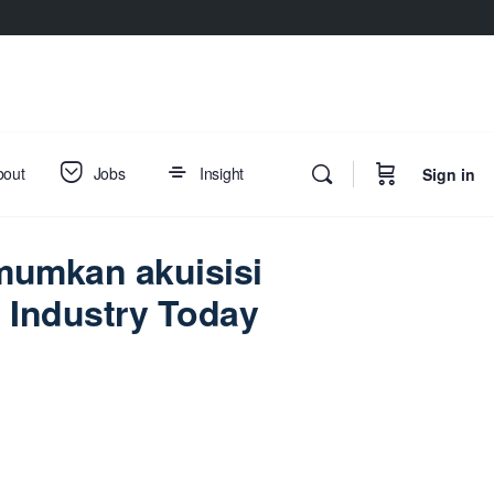
bout
Jobs
Insight
Sign in
mumkan akuisisi
 Industry Today