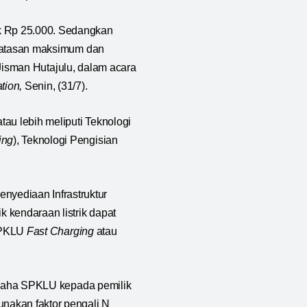
k Rp 25.000. Sedangkan
atasan maksimum dan
, Jisman Hutajulu, dalam acara
tion,
Senin, (31/7).
au lebih meliputi Teknologi
ing
), Teknologi Pengisian
nyediaan Infrastruktur
k kendaraan listrik dapat
 SPKLU
Fast Charging
atau
n Usaha SPKLU kepada pemilik
unakan faktor pengali N