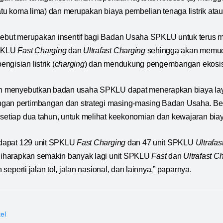
(satu koma lima) dan merupakan biaya pembelian tenaga listrik ata
rsebut merupakan insentif bagi Badan Usaha SPKLU untuk teru
PKLU
Fast Charging
dan
Ultrafast Charging
sehingga akan memu
gisian listrik (
charging
) dan mendukung pengembangan ekosi
man menyebutkan badan usaha SPKLU dapat menerapkan biaya l
gan pertimbangan dan strategi masing-masing Badan Usaha. Bes
 setiap dua tahun, untuk melihat keekonomian dan kewajaran biay
erdapat 129 unit SPKLU
Fast Charging
dan 47 unit SPKLU
Ultrafas
 diharapkan semakin banyak lagi unit SPKLU
Fast
dan
Ultrafast C
uh seperti jalan tol, jalan nasional, dan lainnya,” paparnya.
kel