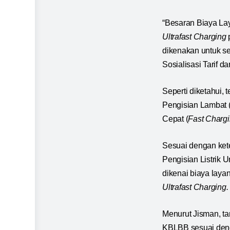
“Besaran Biaya La
Ultrafast Charging
p
dikenakan untuk se
Sosialisasi Tarif
Seperti diketahui,
Pengisian Lambat 
Cepat (
Fast Charg
Sesuai dengan ket
Pengisian Listrik U
dikenai biaya layan
Ultrafast Charging.
Menurut Jisman, ta
KBLBB sesuai denga