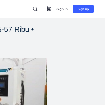
Sign in
Sign up
-57 Ribu •