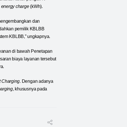
u
energy charge
(kWh).
s mengembangkan dan
dahkan pemilik KBLBB
stem KBLBB,” ungkapnya.
ayanan di bawah Penetapan
aran biaya layanan tersebut
a.
t Charging
. Dengan adanya
harging
, khususnya pada