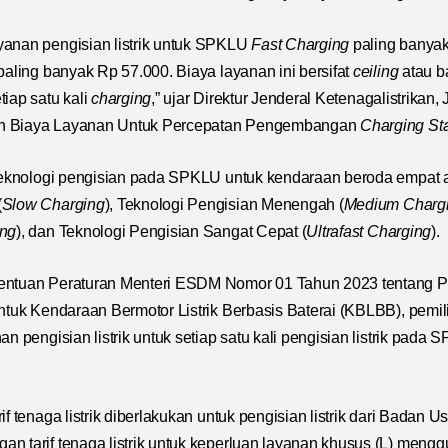
yanan pengisian listrik untuk SPKLU
Fast Charging
paling banya
aling banyak Rp 57.000. Biaya layanan ini bersifat
ceiling
atau b
tiap satu kali
charging
,” ujar Direktur Jenderal Ketenagalistrikan
 dan Biaya Layanan Untuk Percepatan Pengembangan
Charging Sta
 teknologi pengisian pada SPKLU untuk kendaraan beroda empat at
(
Slow Charging
), Teknologi Pengisian Menengah (
Medium Charg
ing
), dan Teknologi Pengisian Sangat Cepat (
Ultrafast Charging
).
entuan Peraturan Menteri ESDM Nomor 01 Tahun 2023 tentang Pe
ntuk Kendaraan Bermotor Listrik Berbasis Baterai (KBLBB), pemili
an pengisian listrik untuk setiap satu kali pengisian listrik pada
rif tenaga listrik diberlakukan untuk pengisian listrik dari Bada
n tarif tenaga listrik untuk keperluan layanan khusus (L) mengg