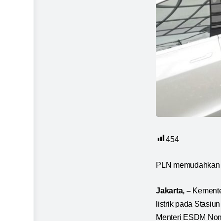
454
PLN memudahkan ma
Jakarta, –
Kementer
listrik pada Stasi
Menteri ESDM Nomo