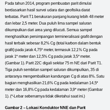
Pada tahun 2014, program pembuatan parit dimulai
berdasarkan hasil survei udara dan geofisika darat
terbatas. Parit T1 berukuran panjang kurang lebih 48 meter
dan lebar 2,5 meter. Dua puluh lima sampel saluran
dikumpulkan dari area yang dilucuti. Semua sampel
menghasilkan persimpangan termineralisasi grafit dengan
hasil terbaik sebesar 8,2% Cg (total karbon dalam bentuk
grafit) pada jarak 4,75* meter, termasuk 12,1% Cg pada
jarak 1* meter dan 12,5% Cg pada jarak 3,5* meter.
(Gambar 1). Parit 22C digali sekitar 75 m NE dari Parit T1.
Tiga puluh sembilan sampel saluran dikumpulkan, 35 di
antaranya mengembalikan kandungan Cg di atas 8%. Satu
bagian menghasilkan 21,6% Cg pada kedalaman 14,5*
meter dan 16,8% Cg pada kedalaman 3,9* meter (Gambar
1). (*-Lebar sebenarnya tidak diketahui saat ini.)
Gambar 2 – Lokasi Konduktor NNE dan Parit